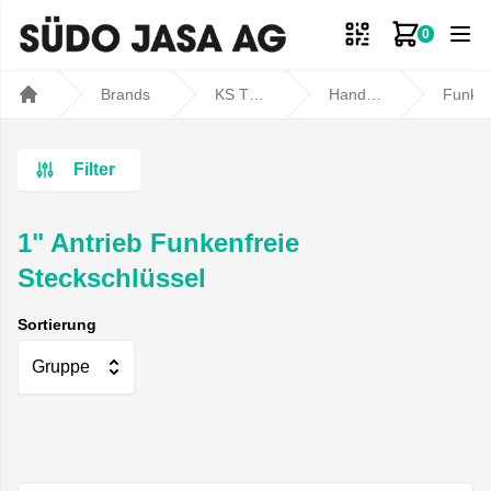
0
Zum Ware
Brands
KS TOOLS
Handwerkzeuge
Funkenfreie Werkze
Home
Filter
1" Antrieb Funkenfreie
Steckschlüssel
Sortierung
Gruppe