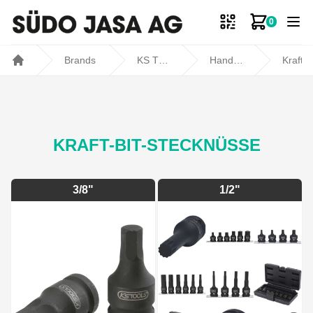
0
Zum Ware
Brands
KS TOOLS
Handwerkzeuge
Kraft-Steckschlüssel
Home
KRAFT-BIT-STECKNÜSSE
3/8"
1/2"