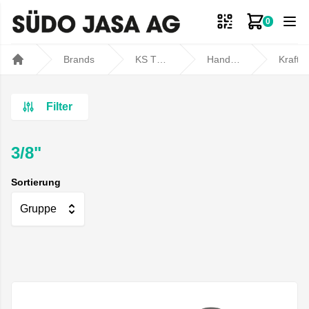
0
Zum Ware
Brands
KS TOOLS
Handwerkzeuge
Kraft-Steckschlüssel
Home
Filter
3/8"
Sortierung
Gruppe