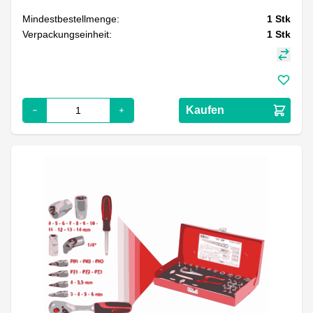
Mindestbestellmenge:
1
Stk
Verpackungseinheit:
1
Stk
Kaufen