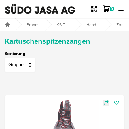
0
Zum Ware
Brands
KS TOOLS
Handwerkzeuge
Zang
Home
Kartuschenspitzenzangen
Sortierung
Gruppe