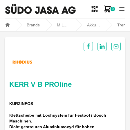
0
Zum Ware
Brands
MILWAUKEE
Akku- und Kabelgeräte
Trennen, Schleifen und Polieren
Home
Share on Facebook
Share on Lin
Share 
KERR V B PROline
KURZINFOS
Klettscheibe mit Lochsystem für Festool / Bosch
Maschinen.
Dicht gestreutes Aluminiumoxyd für hohen