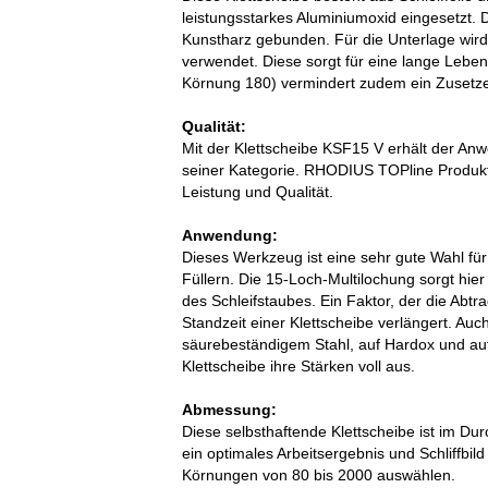
leistungsstarkes Aluminiumoxid eingesetzt. D
Kunstharz gebunden. Für die Unterlage wird 
verwendet. Diese sorgt für eine lange Lebe
Körnung 180) vermindert zudem ein Zusetz
Qualität:
Mit der Klettscheibe KSF15 V erhält der 
seiner Kategorie. RHODIUS TOPline Produkt
Leistung und Qualität.
Anwendung:
Dieses Werkzeug ist eine sehr gute Wahl fü
Füllern. Die 15-Loch-Multilochung sorgt hier 
des Schleifstaubes. Ein Faktor, der die Abtra
Standzeit einer Klettscheibe verlängert. Au
säurebeständigem Stahl, auf Hardox und auf
Klettscheibe ihre Stärken voll aus.
Abmessung:
Diese selbsthaftende Klettscheibe ist im D
ein optimales Arbeitsergebnis und Schliffbil
Körnungen von 80 bis 2000 auswählen.