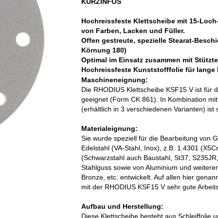
KURZINFOS
Hochreissfeste Klettscheibe mit 15-Loch
von Farben, Lacken und Füller.
Offen gestreute, spezielle Stearat-Besch
Körnung 180)
Optimal im Einsatz zusammen mit Stützte
Hochreissfeste Kunststofffolie für lang
Maschineneignung:
Die RHODIUS Klettscheibe KSF15 V ist für d
geeignet (Form CK 861). In Kombination mi
(erhältlich in 3 verschiedenen Varianten) ist
Materialeignung:
Sie wurde speziell für die Bearbeitung von 
Edelstahl (VA-Stahl, Inox), z.B. 1.4301 (X5C
(Schwarzstahl auch Baustahl, St37, S235JR
Stahlguss sowie von Aluminium und weiteren
Bronze, etc. entwickelt. Auf allen hier genan
mit der RHODIUS KSF15 V sehr gute Arbeit
Aufbau und Herstellung:
Diese Klettscheibe besteht aus Schleiffolie un