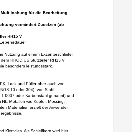
-Multilochung für die Bearbeitung
ichtung vermindert Zusetzen (ab
ller RH15 V
e Lebensdauer
ie Nutzung auf einem Exzenterschleifer
t dem RHODIUS Stützteller RH15 V
 sie besonders leistungsstark.
GFK, Lack und Füller aber auch von
rNi18-10 oder 304), von Stahl
, 1.0037 oder Karbonstahl genannt) und
 NE-Metallen wie Kupfer, Messing,
nten Materialien erzielt der Anwender
sergebnisse.
d Klettvlies. Als Schleifkorn wird hier