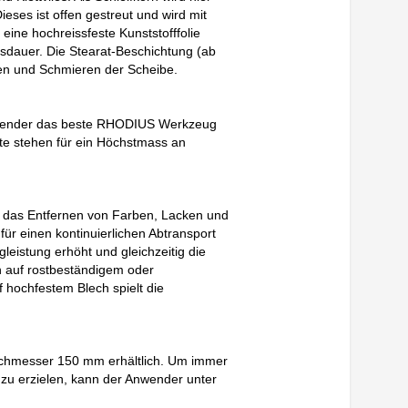
ieses ist offen gestreut und wird mit
eine hochreissfeste Kunststofffolie
nsdauer. Die Stearat-Beschichtung (ab
en und Schmieren der Scheibe.
Anwender das beste RHODIUS Werkzeug
e stehen für ein Höchstmass an
r das Entfernen von Farben, Lacken und
für einen kontinuierlichen Abtransport
gleistung erhöht und gleichzeitig die
ch auf rostbeständigem oder
 hochfestem Blech spielt die
urchmesser 150 mm erhältlich. Um immer
d zu erzielen, kann der Anwender unter