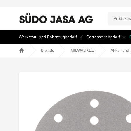
Werkstatt- und Fahrzeugbedarf
Carrosseriebedarf
Brands
MILWAUKEE
Akku- und 
Home