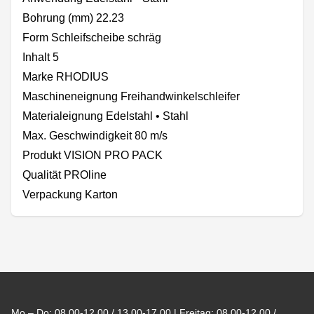
Bohrung (mm) 22.23
Form Schleifscheibe schräg
Inhalt 5
Marke RHODIUS
Maschineneignung Freihandwinkelschleifer
Materialeignung Edelstahl • Stahl
Max. Geschwindigkeit 80 m/s
Produkt VISION PRO PACK
Qualität PROline
Verpackung Karton
Footer
Mo – Do: 08.00-12.00 / 13.00-17.00 | Freitag: 08.00-12.00 /