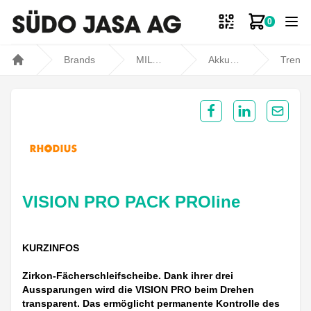
0
Zum Ware
Brands
MILWAUKEE
Akku- und Kabelgeräte
Trennen, Schleifen und Polieren
Home
Share on Facebook
Share on Lin
Share 
VISION PRO PACK PROline
KURZINFOS
Zirkon-Fächerschleifscheibe. Dank ihrer drei
Aussparungen wird die VISION PRO beim Drehen
transparent. Das ermöglicht permanente Kontrolle des