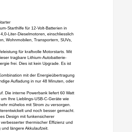
tarter
-Starthilfe für 12-Volt-Batterien in
4,0-Liter-Dieselmotoren, einschliesslich
en, Wohnmobilen, Transportern, SUVs,
eleistung für kraftvolle Motorstarts. Mit
eser tragbare Lithium-Autobatterie-
gie frei. Dies ist kein Upgrade. Es ist
 Kombination mit der Energieübertragung
ändige Aufladung in nur 48 Minuten, oder
f. Die interne Powerbank liefert 60 Watt
- um Ihre Lieblings-USB-C-Geräte wie
mehr mühelos mit Strom zu versorgen.
terentwickelt und noch besser gemacht.
ies Design mit funkensicherer
verbesserter thermischer Effizienz und
 und längere Akkulaufzeit.