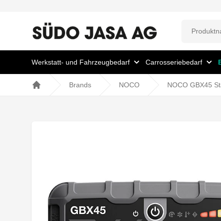
Werkstatt- und Fahrzeugbedarf
Carrosseriebedarf
Brands
NOCO
NOCO GBX45 Sta
Home