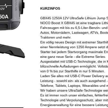
KURZINFOS
GBX45 1250A 12V UltraSafe Lithium Jump S
NOCO Boost X GBX45 ist eine tragbare Lithium
Fahrzeugen mit bis zu 6,5-Liter-Benzin- und 
Autos, Motorrädern, Lastwagen, ATVs, Boot
Traktoren und mehr.
Ein völlig neues Design mit extremer Starthilf
einer Nennleistung von 1250 Ampere setzt di
Starter bei jedem Startvorgang maximale Ener
eine ganz neue Serie - die Extreme Series.
Ausgestattet mit USB-C-Technologie, die in
blitzschnelle Aufladungen ermöglicht. Vollst
von 0 % bis zur Starthilfe in nur 5 Minuten.
Laden Sie alles mit USB-C Power Delivery au
Leistung - sowohl ein- als auch ausgehend 
Telefone, Tablets, Laptops, Wearables und 
Wir haben unsere UltraSafe-Technologie wei
Es ist immer noch unser einfaches, fehlerfre
Technologie und Verpolungsschutz, aber mit 
Energieverwaltung für eine bessere Leistung