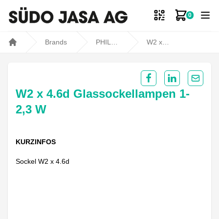
0
Zum Ware
Brands
PHILIPS
W2 x 4.6d Glassockellampen 1- 2,3 W
Home
Share on Facebook
Share on Lin
Share 
W2 x 4.6d Glassockellampen 1-
2,3 W
KURZINFOS
Sockel W2 x 4.6d