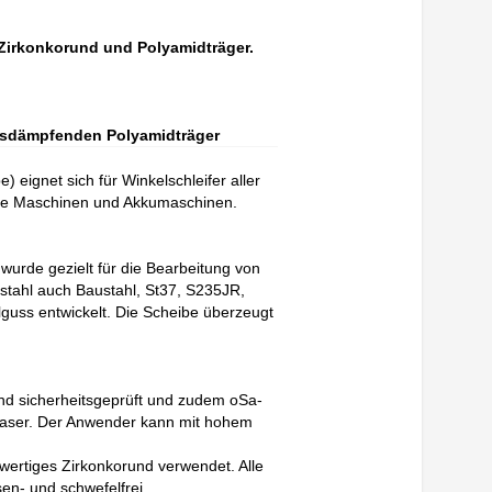
 Zirkonkorund und Polyamidträger.
nsdämpfenden Polyamidträger
 eignet sich für Winkelschleifer aller
che Maschinen und Akkumaschinen.
urde gezielt für die Bearbeitung von
zstahl auch Baustahl, St37, S235JR,
guss entwickelt. Die Scheibe überzeugt
und sicherheitsgeprüft und zudem oSa-
lasfaser. Der Anwender kann mit hohem
hwertiges Zirkonkorund verwendet. Alle
n- und schwefelfrei.