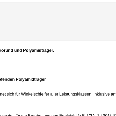
nkorund und Polyamidträger.
pfenden Polyamidträger
net sich für Winkelschleifer aller Leistungsklassen, inklusiv
zielt für die Bearbeitung von Edelstahl (z.B. V2A, 1.4301), S