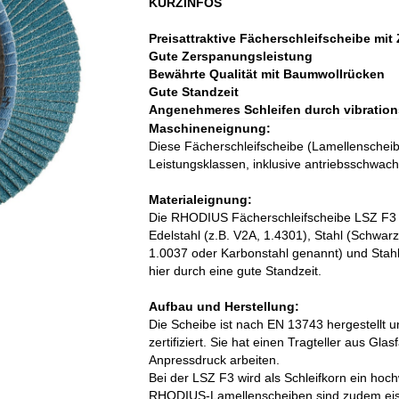
KURZINFOS
Preisattraktive Fächerschleifscheibe mit
Gute Zerspanungsleistung
Bewährte Qualität mit Baumwollrücken
Gute Standzeit
Angenehmeres Schleifen durch vibratio
Maschineneignung:
Diese Fächerschleifscheibe (Lamellenscheibe)
Leistungsklassen, inklusive antriebsschwa
Materialeignung:
Die RHODIUS Fächerschleifscheibe LSZ F3 w
Edelstahl (z.B. V2A, 1.4301), Stahl (Schwar
1.0037 oder Karbonstahl genannt) und Stahl
hier durch eine gute Standzeit.
Aufbau und Herstellung:
Die Scheibe ist nach EN 13743 hergestellt 
zertifiziert. Sie hat einen Tragteller aus G
Anpressdruck arbeiten.
Bei der LSZ F3 wird als Schleifkorn ein hoc
RHODIUS-Lamellenscheiben sind zudem eise