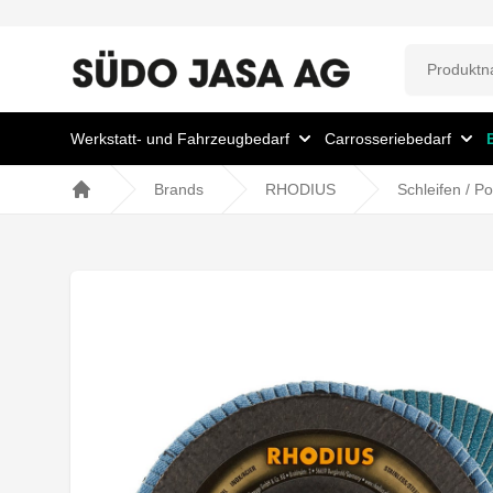
Werkstatt- und Fahrzeugbedarf
Carrosseriebedarf
Brands
RHODIUS
Schleifen / Po
Home