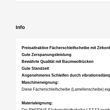
Info
Preisattraktive Fächerschleifscheibe mit Zirko
Gute Zerspanungsleistung
Bewährte Qualität mit Baumwollrücken
Gute Standzeit
Angenehmeres Schleifen durch vibrationsdäm
Maschineneignung:
Diese Fächerschleifscheibe (Lamellenscheibe) eig
Materialeignung:
Die RHODIUS Fächerschleifscheibe LSZ F3 wurde ge