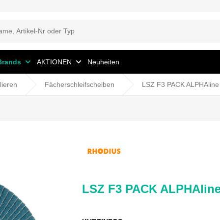
Brands
AKTIONEN
Neuheiten
lieren
Fächerschleifscheiben
LSZ F3 PACK ALPHAline
LSZ F3 PACK ALPHAlin