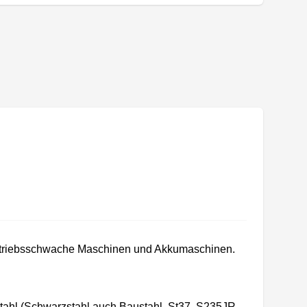
e antriebsschwache Maschinen und Akkumaschinen.
tahl (Schwarzstahl auch Baustahl, St37, S235JR,