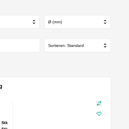
Ø (mm)
Sortieren: Standard
g
5
Stk
5
Stk