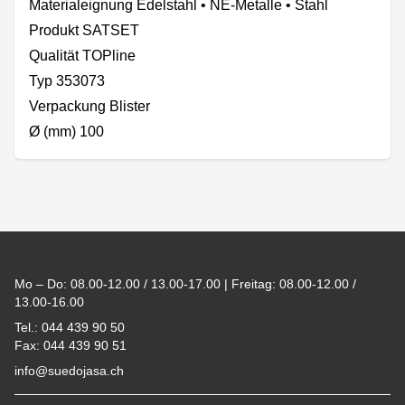
Materialeignung Edelstahl • NE-Metalle • Stahl
Produkt SATSET
Qualität TOPline
Typ 353073
Verpackung Blister
Ø (mm) 100
Footer
Mo – Do: 08.00-12.00 / 13.00-17.00 | Freitag: 08.00-12.00 /
13.00-16.00
Tel.: 044 439 90 50
Fax: 044 439 90 51
info@suedojasa.ch