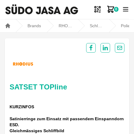
0
Zum Ware
Brands
RHODIUS
Schleifen / Polieren
Polierwerkzeu
Home
Share on Facebook
Share on Lin
Share 
SATSET TOPline
KURZINFOS
Satinierringe zum Einsatz mit passendem Einspanndorn
ESD.
Gleichmässiges Schliffbild