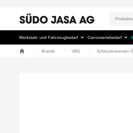
Werkstatt- und Fahrzeugbedarf
Carrosseriebedarf
Brands
VBG
Schlusstraversen 
Home