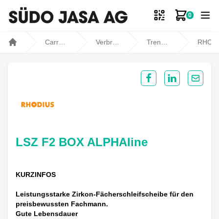
0
Zum Ware
Carrosseriebedarf
Verbrauchsmaterial
Trennen / Schleifen
RHODIU
Home
Share on Facebook
Share on Lin
Share 
LSZ F2 BOX ALPHAline
KURZINFOS
Leistungsstarke Zirkon-Fächerschleifscheibe für den
preisbewussten Fachmann.
Gute Lebensdauer