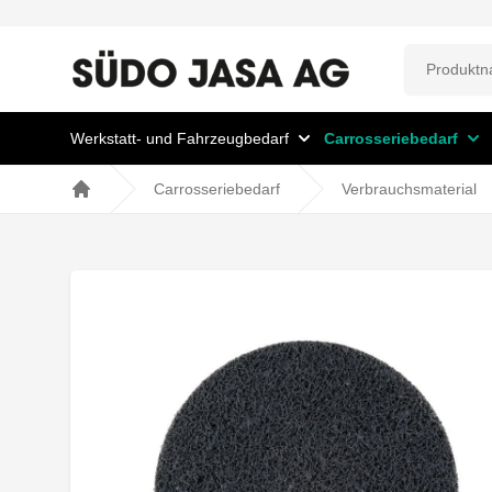
Werkstatt- und Fahrzeugbedarf
Carrosseriebedarf
Carrosseriebedarf
Verbrauchsmaterial
Home