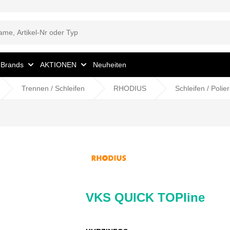
Brands
AKTIONEN
Neuheiten
Trennen / Schleifen
RHODIUS
Schleifen / Polie
VKS QUICK TOPline