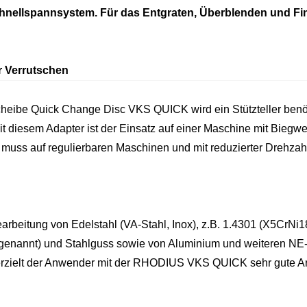
nellspannsystem. Für das Entgraten, Überblenden und Fin
 Verrutschen
eibe Quick Change Disc VKS QUICK wird ein Stützteller benöt
 Mit diesem Adapter ist der Einsatz auf einer Maschine mit Bieg
uss auf regulierbaren Maschinen und mit reduzierter Drehzahl 
arbeitung von Edelstahl (VA-Stahl, Inox), z.B. 1.4301 (X5CrNi1
genannt) und Stahlguss sowie von Aluminium und weiteren NE-M
en erzielt der Anwender mit der RHODIUS VKS QUICK sehr gute A