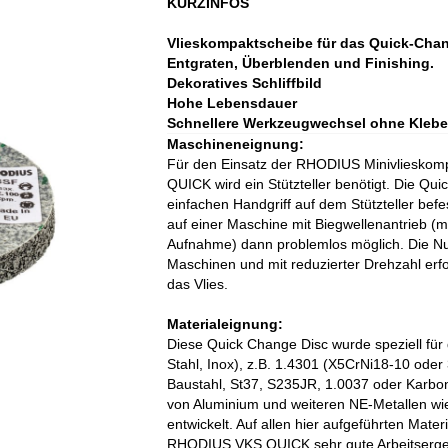
KURZINFOS
Vlieskompaktscheibe für das Quick-Cha
Entgraten, Überblenden und Finishing.
Dekoratives Schliffbild
Hohe Lebensdauer
Schnellere Werkzeugwechsel ohne Klebe
Maschineneignung:
Für den Einsatz der RHODIUS Minivlieskom
QUICK wird ein Stützteller benötigt. Die Qu
einfachen Handgriff auf dem Stützteller befes
auf einer Maschine mit Biegwellenantrieb (
Aufnahme) dann problemlos möglich. Die Nu
Maschinen und mit reduzierter Drehzahl erfo
das Vlies.
Materialeignung:
Diese Quick Change Disc wurde speziell für 
Stahl, Inox), z.B. 1.4301 (X5CrNi18-10 oder
Baustahl, St37, S235JR, 1.0037 oder Karbo
von Aluminium und weiteren NE-Metallen wie
entwickelt. Auf allen hier aufgeführten Mater
RHODIUS VKS QUICK sehr gute Arbeitserge