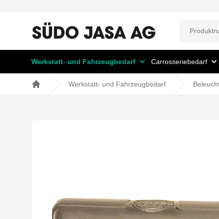
Werkstatt- und Fahrzeugbedarf
Carrosseriebedarf
Werkstatt- und Fahrzeugbedarf
Beleuch
Home