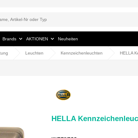
Brands
AKTIONEN
Neuheiten
tung
Leuchten
Kennzeichenleuchten
HELLA Ke
HELLA Kennzeichenleuc