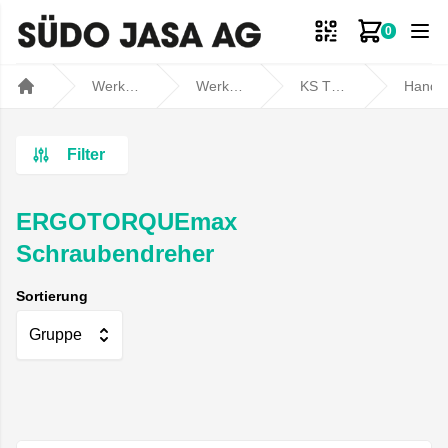
0
Zum Ware
Werkstatt- und Fahrzeugbedarf
Werkstatt
KS TOOLS
Handwerkz
Home
Filter
ERGOTORQUEmax
Schraubendreher
Sortierung
Gruppe