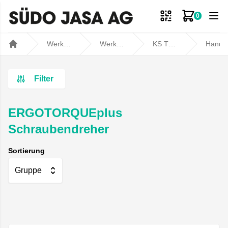
0
Zum Ware
Werkstatt- und Fahrzeugbedarf
Werkstatt
KS TOOLS
Handwerkz
Home
Filter
ERGOTORQUEplus
Schraubendreher
Sortierung
Gruppe