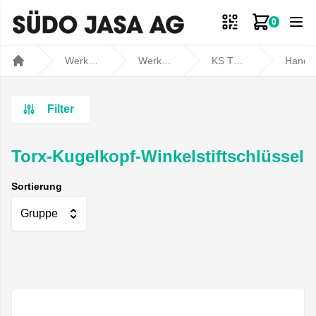
0
Zum Ware
Werkstatt- und Fahrzeugbedarf
Werkstatt
KS TOOLS
Handwerkz
Home
Filter
Torx-Kugelkopf-Winkelstiftschlüssel
Sortierung
Gruppe