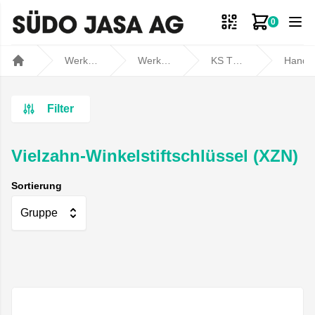
0
Zum Ware
Werkstatt- und Fahrzeugbedarf
Werkstatt
KS TOOLS
Handwerkz
Home
Filter
Vielzahn-Winkelstiftschlüssel (XZN)
Sortierung
Gruppe