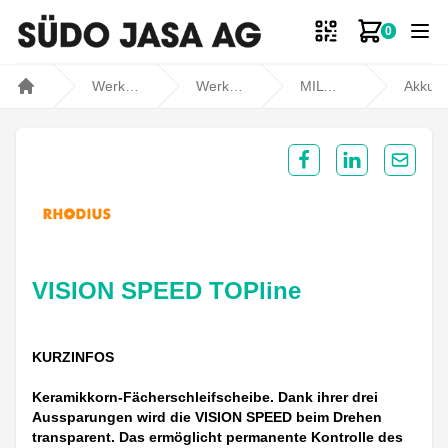
0
Zum Ware
Werkstatt- und Fahrzeugbedarf
Werkstatt
MILWAUKEE
Akku- und Kabelgerä
Home
Share on Facebook
Share on Lin
Share 
VISION SPEED TOPline
KURZINFOS
Keramikkorn-Fächerschleifscheibe. Dank ihrer drei
Aussparungen wird die VISION SPEED beim Drehen
transparent. Das ermöglicht permanente Kontrolle des