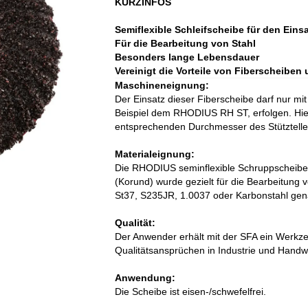
KURZINFOS
Semiflexible Schleifscheibe für den Eins
Für die Bearbeitung von Stahl
Besonders lange Lebensdauer
Vereinigt die Vorteile von Fiberscheibe
Maschineneignung:
Der Einsatz dieser Fiberscheibe darf nur mi
Beispiel dem RHODIUS RH ST, erfolgen. Hier
entsprechenden Durchmesser des Stütztelle
Materialeignung:
Die RHODIUS seminflexible Schruppscheibe
(Korund) wurde gezielt für die Bearbeitung 
St37, S235JR, 1.0037 oder Karbonstahl gena
Qualität:
Der Anwender erhält mit der SFA ein Werkz
Qualitätsansprüchen in Industrie und Handw
Anwendung:
Die Scheibe ist eisen-/schwefelfrei.