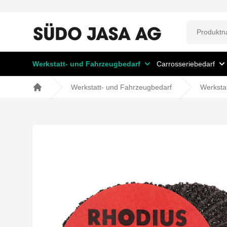
Werkstatt- und Fahrzeugbedarf
Carrosseriebedarf
Werkstatt- und Fahrzeugbedarf
Werksta
Home