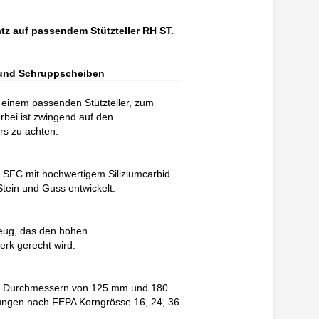
atz auf passendem Stützteller RH ST.
n und Schruppscheiben
t einem passenden Stützteller, zum
bei ist zwingend auf den
rs zu achten.
SFC mit hochwertigem Siliziumcarbid
Stein und Guss entwickelt.
eug, das den hohen
erk gerecht wird.
den Durchmessern von 125 mm und 180
ungen nach FEPA Korngrösse 16, 24, 36