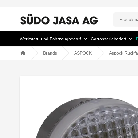
Werkstatt- und Fahrzeugbedarf
Carrosseriebedarf
Brands
ASPÖCK
Aspöck Rückfa
Home