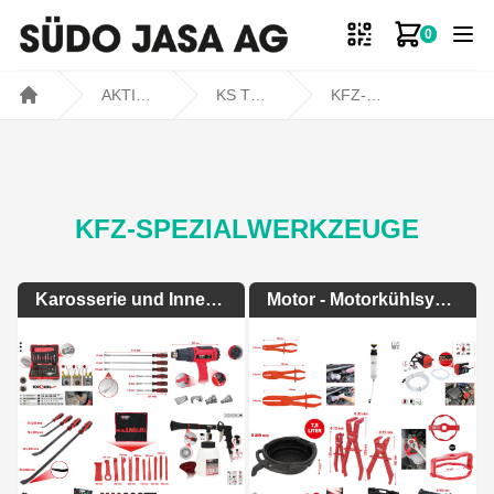
0
Zum Ware
AKTIONEN
KS TOOLS TOPDEAL
KFZ-Spezialwerkzeuge
Home
KFZ-SPEZIALWERKZEUGE
Karosserie und Innenausstattung
Motor - Motorkühlsystem