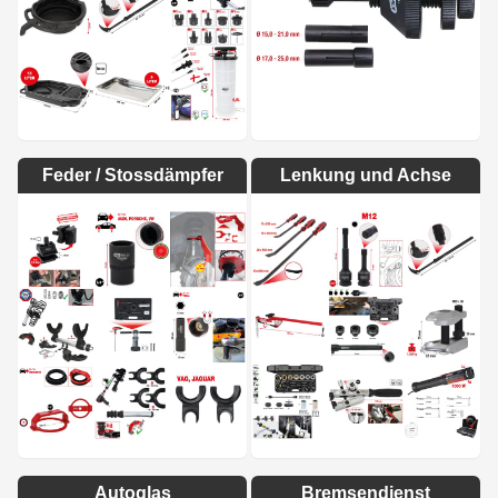
Feder / Stossdämpfer
Lenkung und Achse
Autoglas
Bremsendienst