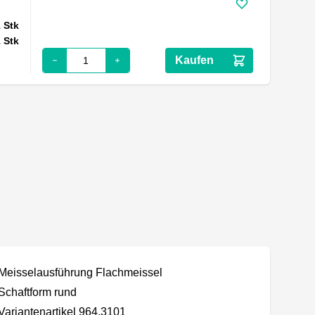
1
Stk
1
Stk
Kaufen
Meisselausführung Flachmeissel
Schaftform rund
Variantenartikel 964.3101