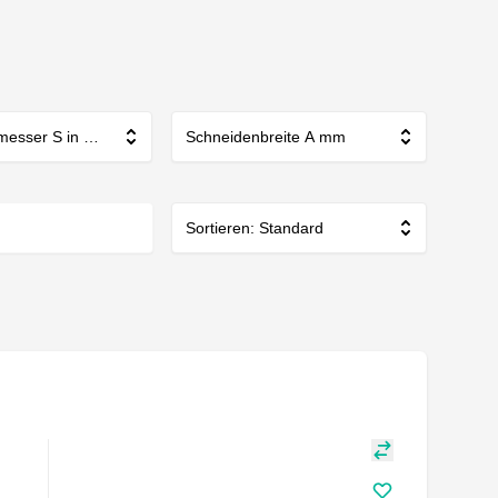
messer S in mm
Schneidenbreite A mm
Sortieren: Standard