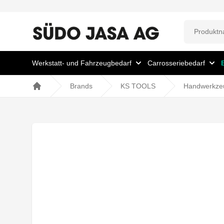
Werkstatt- und Fahrzeugbedarf
Carrosseriebedarf
Brands
KS TOOLS
Handwerkze
Home