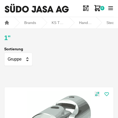
0
Zum Ware
Brands
KS TOOLS
Handwerkzeuge
Steckschlüssel und Betätigungswerkzeuge
Home
1"
Sortierung
Gruppe