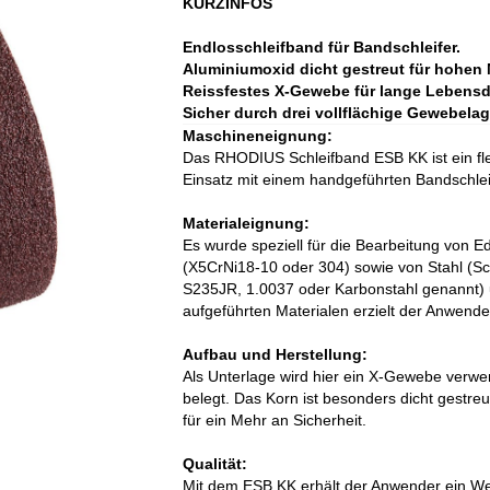
KURZINFOS
Endlosschleifband für Bandschleifer.
Aluminiumoxid dicht gestreut für hohen M
Reissfestes X-Gewebe für lange Lebens
Sicher durch drei vollflächige Gewebela
Maschineneignung:
Das RHODIUS Schleifband ESB KK ist ein fle
Einsatz mit einem handgeführten Bandschlei
Materialeignung:
Es wurde speziell für die Bearbeitung von Ed
(X5CrNi18-10 oder 304) sowie von Stahl (Sc
S235JR, 1.0037 oder Karbonstahl genannt) un
aufgeführten Materialen erzielt der Anwende
Aufbau und Herstellung:
Als Unterlage wird hier ein X-Gewebe verwe
belegt. Das Korn ist besonders dicht gestre
für ein Mehr an Sicherheit.
Qualität:
Mit dem ESB KK erhält der Anwender ein W