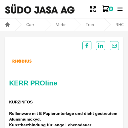
0
Zum Ware
Carrosseriebedarf
Verbrauchsmaterial
Trennen / Schleifen
RHODIU
Home
Share on Facebook
Share on Lin
Share 
KERR PROline
KURZINFOS
Rollenware mit E-Papierunterlage und dicht gestreutem
Aluminiumoxyd.
Kunstharzbindung für lange Lebensdauer