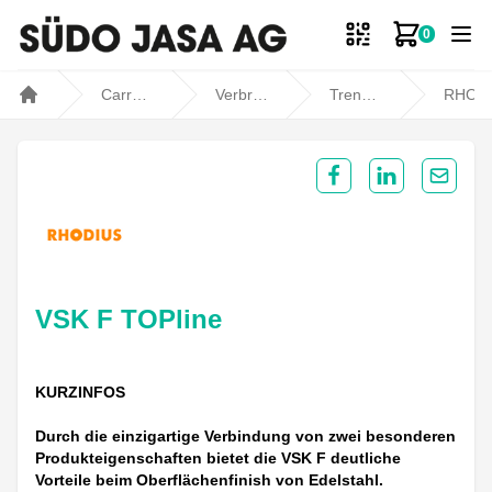
0
Zum Ware
Carrosseriebedarf
Verbrauchsmaterial
Trennen / Schleifen
RHODIU
Home
Share on Facebook
Share on Lin
Share 
VSK F TOPline
KURZINFOS
Durch die einzigartige Verbindung von zwei besonderen
Produkteigenschaften bietet die VSK F deutliche
Vorteile beim Oberflächenfinish von Edelstahl.