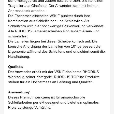
sicherheitsgeprüft und zudem oSa-zertifiziert. Sie hat einen
Tragteller aus Glasfaser. Der Anwender kann mit hohem
Anpressdruck arbeiten.
Die Fächerschleifscheibe VSK F punktet durch ihre
Kombination aus Schleifleinen und Schleifvlies. Als
Schleifkorn wird hier hochwertiges Zirkonkorund verwendet.
Alle RHODIUS-Lamellenscheiben sind zudem eisen- und
schwefelfrei.
Die Lamellen liegen bei dieser Scheibe konisch auf. Die
konische Anordnung der Lamellen von 10° verbessert die
Ergonomie während des Schleifens und erleichtert somit die
Handhabung.
Qualität:
Der Anwender erhält mit der VSK F das beste RHODIUS
Werkzeug seiner Kategorie. RHODIUS TOPline Produkte
stehen für ein Höchstmass an Leistung und Qualität.
Anwendung:
Dieses Premiumwerkzeug ist für anspruchsvolle
Schleifarbeiten perfekt geeignet und bietet ein optimales
Preis-Leistungs-Verhältnis.