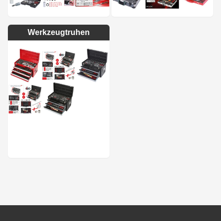
Werkzeugtruhen
Footer