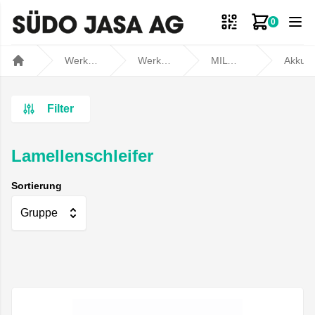
0
Zum Ware
Werkstatt- und Fahrzeugbedarf
Werkstatt
MILWAUKEE
Akku- und Kabelgerä
Home
Filter
Lamellenschleifer
Sortierung
Gruppe