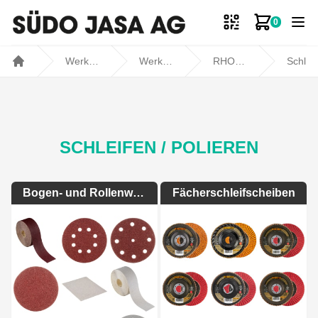
0
Zum Ware
Werkstatt- und Fahrzeugbedarf
Werkstatt
RHODIUS
Schleifen / Polieren
Home
SCHLEIFEN / POLIEREN
Bogen- und Rollenware
Fächerschleifscheiben