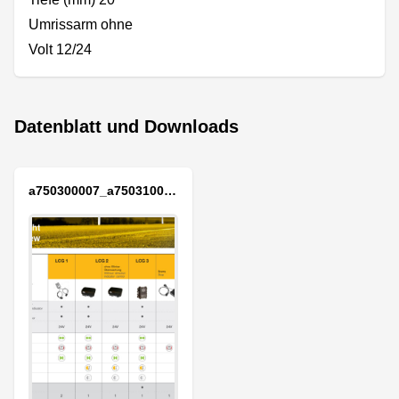
Umrissarm ohne
Volt 12/24
Datenblatt und Downloads
a750300007_a750310001_a765132017_aspoeck_lcg_bro_d.pdf