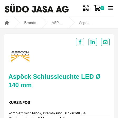
0
Zum Ware
Brands
ASPÖCK
Aspöck Schlussleuchte LED Ø 140 mm
Home
Share on Facebook
Share on Lin
Share 
Aspöck Schlussleuchte LED Ø
140 mm
KURZINFOS
komplett mit Stand-, Brems- und BlinklichtIP54