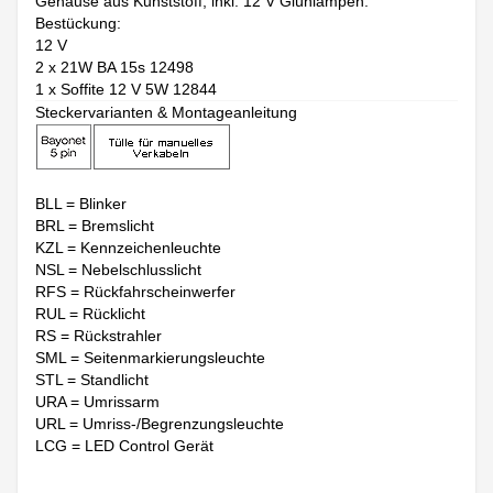
Gehäuse aus Kunststoff, inkl. 12 V Glühlampen.
Bestückung:
12 V
2 x 21W BA 15s 12498
1 x Soffite 12 V 5W 12844
Steckervarianten & Montageanleitung
BLL = Blinker
BRL = Bremslicht
KZL = Kennzeichenleuchte
NSL = Nebelschlusslicht
RFS = Rückfahrscheinwerfer
RUL = Rücklicht
RS = Rückstrahler
SML = Seitenmarkierungsleuchte
STL = Standlicht
URA = Umrissarm
URL = Umriss-/Begrenzungsleuchte
LCG = LED Control Gerät