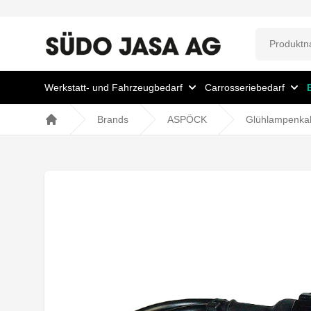
Werkstatt- und Fahrzeugbedarf
Carrosseriebedarf
Brands
ASPÖCK
Glühlampenka
Home