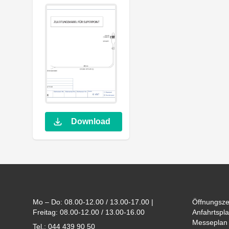
Download
Footer
Mo – Do: 08.00-12.00 / 13.00-17.00 |
Öffnungsze
Freitag: 08.00-12.00 / 13.00-16.00
Anfahrtspla
Messeplan
Tel.: 044 439 90 50