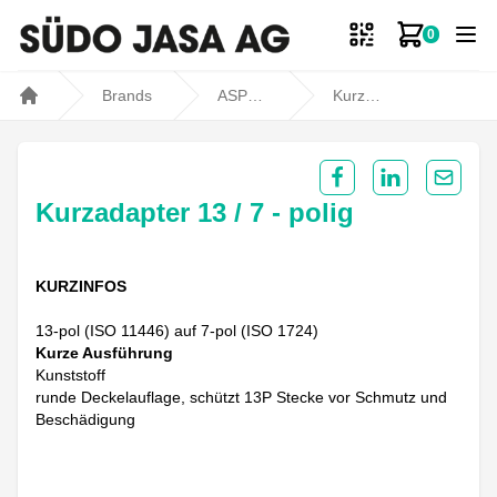
0
Zum Ware
Brands
ASPÖCK
Kurzadapter 13 / 7 - polig
Home
Share on Facebook
Share on Lin
Share 
Kurzadapter 13 / 7 - polig
KURZINFOS
13-pol (ISO 11446) auf 7-pol (ISO 1724)
Kurze Ausführung
Kunststoff
runde Deckelauflage, schützt 13P Stecke vor Schmutz und
Beschädigung