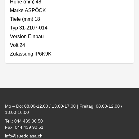
Höhe (mm) 48
Marke ASPÖCK
Tiefe (mm) 18
Typ 31-2107-014
Version Einbau
Volt 24
Zulassung IP6K9K
Footer
Mo – Do: 08.00-12.00 / 13.00-17.00 | Freitag: 08.00-12.00 /
13.00-16.00
Tel.: 044 439 90 50
Fax: 044 439 90 51
info@suedojasa.ch