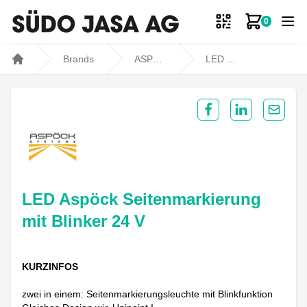
0
Zum Ware
Brands
ASPÖCK
LED Aspöck Seitenmarkierung mit Blinker 24 V
Home
Share on Facebook
Share on Lin
Share 
LED Aspöck Seitenmarkierung
mit Blinker 24 V
KURZINFOS
zwei in einem: Seitenmarkierungsleuchte mit Blinkfunktion