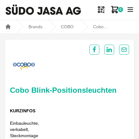
0
Zum Ware
Brands
COBO
Cobo Blink-Positionsleuchten
Home
Share on Facebook
Share on Lin
Share 
Cobo Blink-Positionsleuchten
KURZINFOS
Einbauleuchte,
verkabelt,
Steckmontage