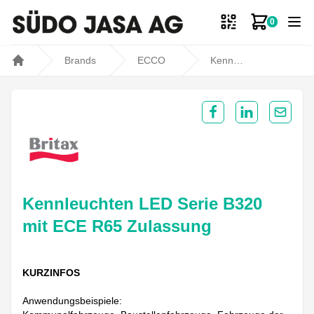
0
Zum Ware
Brands
ECCO
Kennleuchten LED Serie B320 mit ECE R65 Zulassung
Home
Share on Facebook
Share on Lin
Share 
Kennleuchten LED Serie B320
mit ECE R65 Zulassung
KURZINFOS
Anwendungsbeispiele: