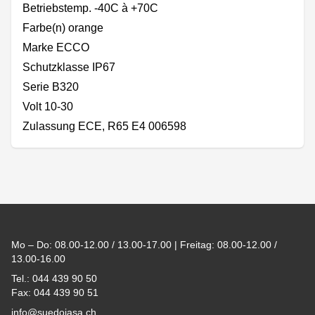
Betriebstemp. -40C à +70C
Farbe(n) orange
Marke ECCO
Schutzklasse IP67
Serie B320
Volt 10-30
Zulassung ECE, R65 E4 006598
Footer
Mo – Do: 08.00-12.00 / 13.00-17.00 | Freitag: 08.00-12.00 /
13.00-16.00
Tel.: 044 439 90 50
Fax: 044 439 90 51
info@suedojasa.ch