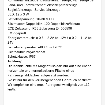
Kommunalfahrzeuge, Baustellenfahrzeuge, Fahrzeuge der
Land- und Forstwirtschaft, Abschleppfahrzeuge,
Begleitfahrzeuge, Servicefahrzeuge
LED: 12 x 3 W
Betriebsspannung: 10-30 V DC
Blitzmuster: Doppelblitz, 120 Doppelblitze/Minute
ECE Zulassung: R65 Zulassung E4 006598
EMV geprüft
Energieverbrauch: ø 0.5 – 2.2A bei 12V / ø 0.2 – 1.1A bei
24V
Betriebstemperatur: -40°C bis +70°C
Lichthaube: Polycarbonat
Schutzklasse: IP67
Achtung:
Die Kennleuchte mit Magnetfuss darf nur auf eine ebene,
horizontale und normallackierte Fläche eines
Fahrzeugstahldaches aufgesetzt werden.
Sie ist nur für den vorübergehenden Gebrauch bestimmt.
Wir empfehlen eine max. Fahrtgeschwindigkeit von 112
km/h.