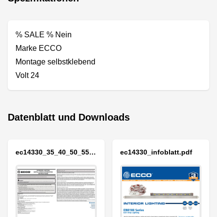
% SALE % Nein
Marke ECCO
Montage selbstklebend
Volt 24
Datenblatt und Downloads
ec14330_35_40_50_55_60_65_mon.pdf
ec14330_infoblatt.pdf