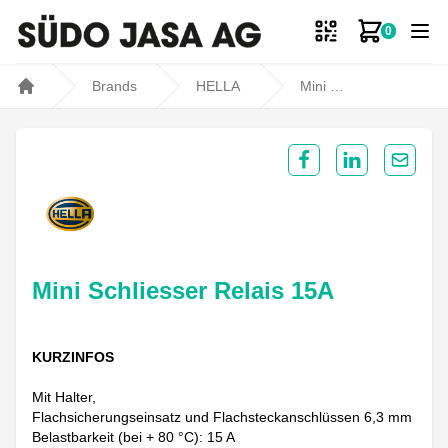
0
Zum Ware
Brands
HELLA
Mini Schliesser Relais 15A
Home
Share on Facebook
Share on Lin
Share 
Mini Schliesser Relais 15A
KURZINFOS
Mit Halter,
Flachsicherungseinsatz und Flachsteckanschlüssen 6,3 mm
Belastbarkeit (bei + 80 °C): 15 A