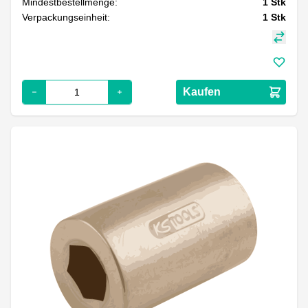
Mindestbestellmenge:
1
Stk
Verpackungseinheit:
1
Stk
Kaufen