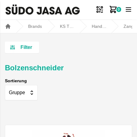
0
Zum Ware
Brands
KS TOOLS
Handwerkzeuge
Zang
Home
Filter
Bolzenschneider
Sortierung
Gruppe