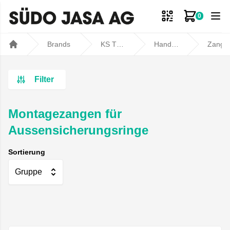
0
Zum Ware
Brands
KS TOOLS
Handwerkzeuge
Zang
Home
Filter
Montagezangen für
Aussensicherungsringe
Sortierung
Gruppe