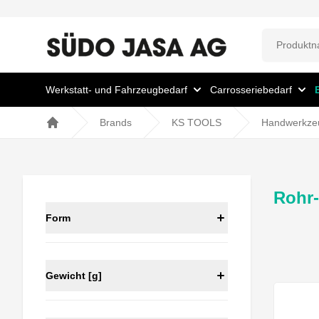
Werkstatt- und Fahrzeugbedarf
Carrosseriebedarf
Brands
KS TOOLS
Handwerkze
Home
Rohr
Form
Gewicht [g]