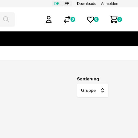
DE
FR
Downloads
Anmelden
0
0
0
Mein Benutzerkonto
Merklisten
Zum Ware
Sortierung
Gruppe