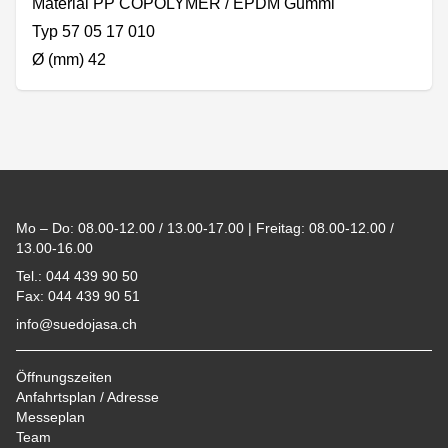
Material PP COPOLYMER / EPDM Gummi
Typ 57 05 17 010
Ø (mm) 42
Footer
Mo – Do: 08.00-12.00 / 13.00-17.00 | Freitag: 08.00-12.00 /
13.00-16.00
Tel.: 044 439 90 50
Fax: 044 439 90 51
info@suedojasa.ch
Öffnungszeiten
Anfahrtsplan / Adresse
Messeplan
Team