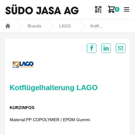
0
Zum Ware
Brands
LAGO
Kotflügelhalterung LAGO
Home
Share on Facebook
Share on Lin
Share 
Kotflügelhalterung LAGO
KURZINFOS
Material:PP COPOLYMER / EPDM Gummi