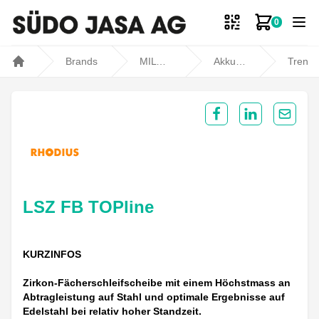
0
Zum Ware
Brands
MILWAUKEE
Akku- und Kabelgeräte
Trennen, Schleifen und Polieren
Home
Share on Facebook
Share on Lin
Share 
LSZ FB TOPline
KURZINFOS
Zirkon-Fächerschleifscheibe mit einem Höchstmass an
Abtragleistung auf Stahl und optimale Ergebnisse auf
Edelstahl bei relativ hoher Standzeit.