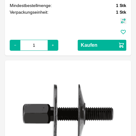
Mindestbestellmenge:
1
Stk
Verpackungseinheit:
1
Stk
Kaufen