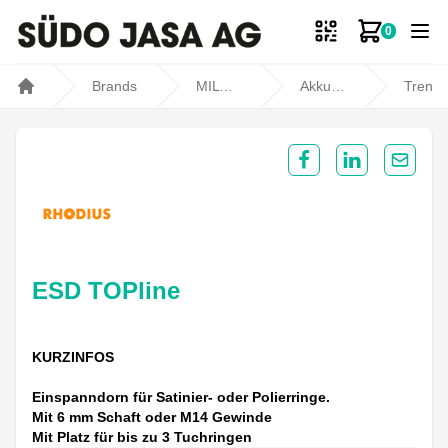
0
Zum Ware
Brands
MILWAUKEE
Akku- und Kabelgeräte
Trennen, Schleifen und Polieren
Home
Share on Facebook
Share on Lin
Share 
ESD TOPline
KURZINFOS
Einspanndorn für Satinier- oder Polierringe.
Mit 6 mm Schaft oder M14 Gewinde
Mit Platz für bis zu 3 Tuchringen